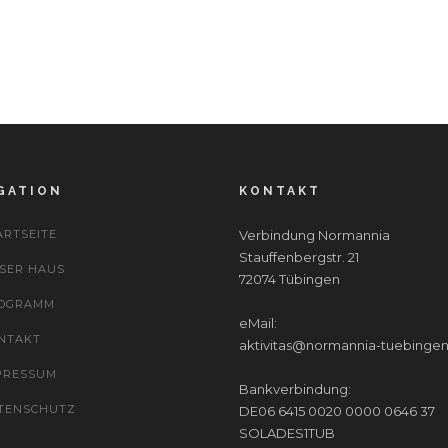
GATION
KONTAKT
ARTSEITE
Verbindung Normannia
Stauffenbergstr. 21
SER HAUS
72074 Tübingen
OGRAMM
eMail:
NTAKT
aktivitas@normannia-tuebinge
PRESSUM
Bankverbindung:
TENSCHUTZ
DE06 6415 0020 0000 0646 37
SOLADES1TUB