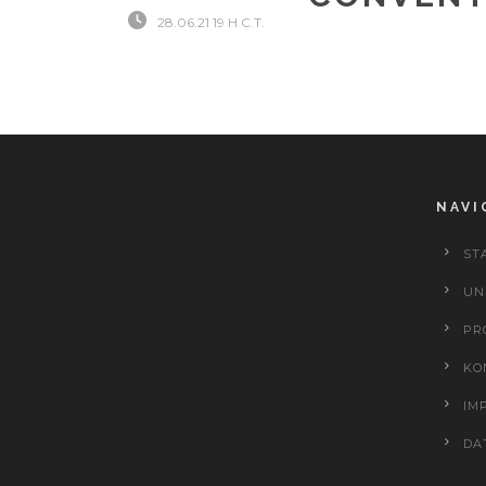
28.06.21 19 H C.T.
NAVI
ST
UN
PR
KO
IM
DA