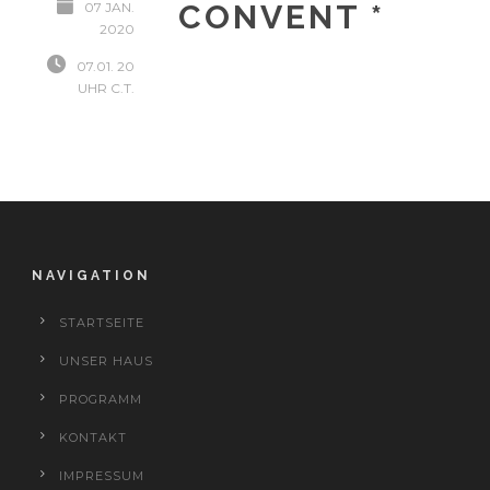
CONVENT *
07 JAN.
2020
07.01. 20
UHR C.T.
NAVIGATION
STARTSEITE
UNSER HAUS
PROGRAMM
KONTAKT
IMPRESSUM