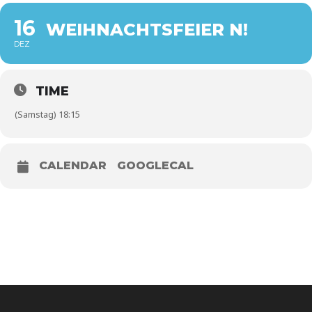
16
WEIHNACHTSFEIER N!
DEZ
TIME
(Samstag) 18:15
CALENDAR
GOOGLECAL